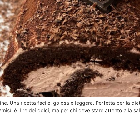
ne. Una ricetta facile, golosa e leggera. Perfetta per la d
tiramisù è il re dei dolci, ma per chi deve stare attento alla