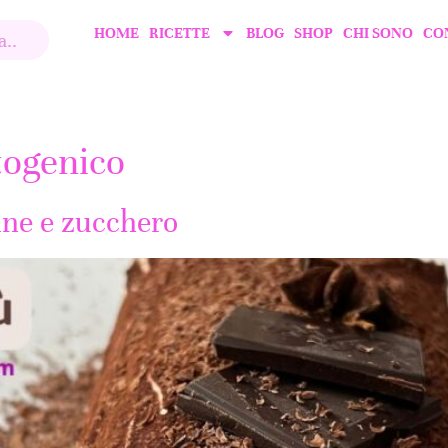
HOME
RICETTE
BLOG
SHOP
CHI SONO
CO
togenico
ine e zucchero