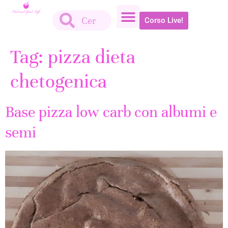
Corso Live!
Tag:
pizza dieta
chetogenica
Base pizza low carb con albumi e
semi