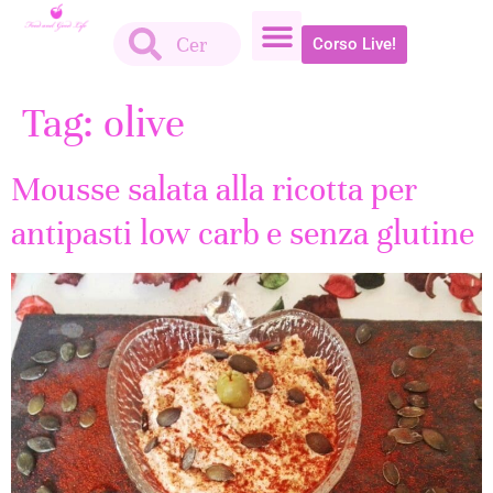
Corso Live!
Tag:
olive
Mousse salata alla ricotta per
antipasti low carb e senza glutine