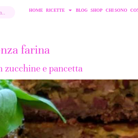
HOME
RICETTE
BLOG
SHOP
CHI SONO
CO
enza farina
n zucchine e pancetta