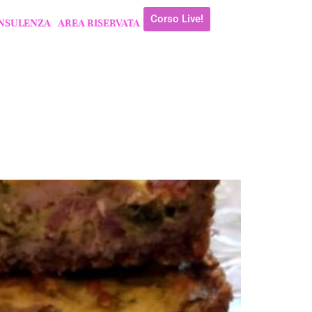
Corso Live!
NSULENZA
AREA RISERVATA