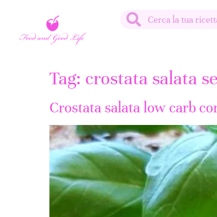
Tag:
crostata salata s
Crostata salata low carb co