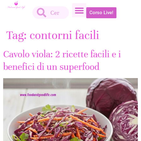
Corso Live!
Tag:
contorni facili
Cavolo viola: 2 ricette facili e i
benefici di un superfood