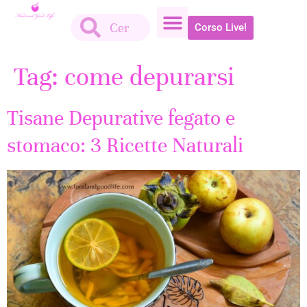
Corso Live!
Tag:
come depurarsi
Tisane Depurative fegato e
stomaco: 3 Ricette Naturali