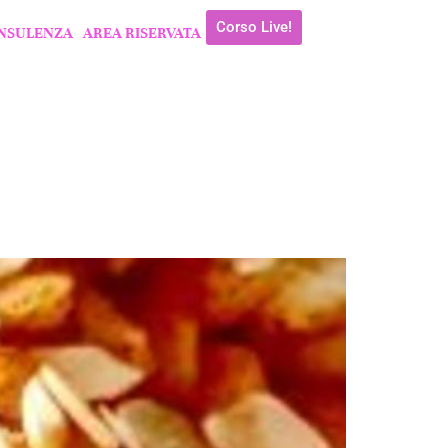
Corso Live!
NSULENZA
AREA RISERVATA