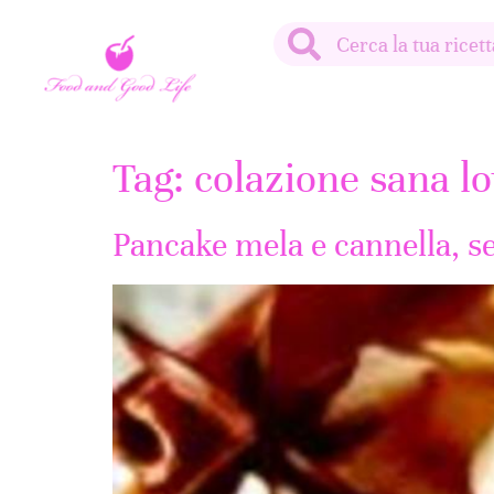
Tag:
colazione sana lo
Pancake mela e cannella, se