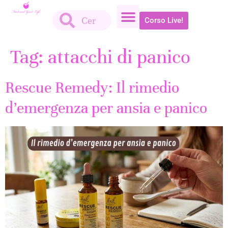
Corso Live!
Tag:
attacchi di panico
Rescue Remedy: Il rimedio
d’emergenza per ansia e panico