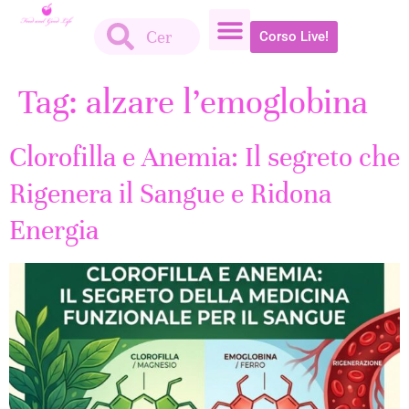
Corso Live!
Tag:
alzare l’emoglobina
Clorofilla e Anemia: Il segreto che
Rigenera il Sangue e Ridona
Energia